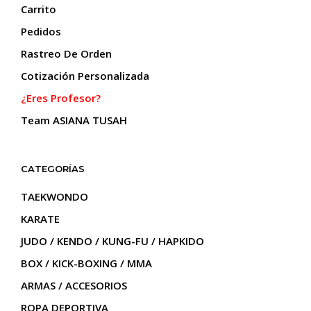
la
la
Carrito
página
pági
Pedidos
de
de
producto
prod
Rastreo De Orden
Cotización Personalizada
¿Eres Profesor?
Team ASIANA TUSAH
CATEGORÍAS
TAEKWONDO
KARATE
JUDO / KENDO / KUNG-FU / HAPKIDO
BOX / KICK-BOXING / MMA
ARMAS / ACCESORIOS
ROPA DEPORTIVA