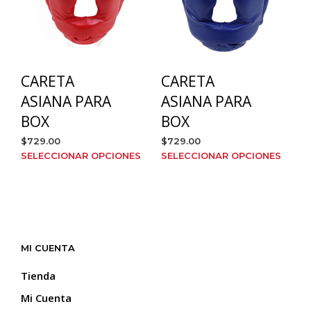
CARETA
CARETA
ASIANA PARA
ASIANA PARA
BOX
BOX
$
729.00
$
729.00
Este
Este
SELECCIONAR OPCIONES
SELECCIONAR OPCIONES
producto
prod
tiene
tien
múltiples
múlt
variantes.
varia
Las
Las
opciones
opci
MI CUENTA
se
se
pueden
pue
Tienda
elegir
elegi
Mi Cuenta
en
en