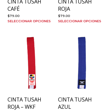
CINTA TUSAH
CINTA TUSAH
CAFÉ
ROJA
$
79.00
$
79.00
Este
Este
SELECCIONAR OPCIONES
SELECCIONAR OPCIONES
producto
prod
tiene
tien
múltiples
múlt
variantes.
varia
Las
Las
opciones
opci
se
se
pueden
pue
elegir
elegi
en
en
la
la
página
pági
de
de
producto
prod
CINTA TUSAH
CINTA TUSAH
ROJA – WKF
AZUL