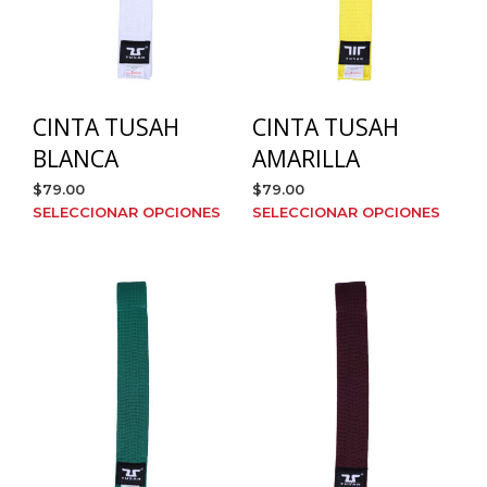
CINTA TUSAH
CINTA TUSAH
BLANCA
AMARILLA
$
79.00
$
79.00
Este
Este
SELECCIONAR OPCIONES
SELECCIONAR OPCIONES
producto
prod
tiene
tien
múltiples
múlt
variantes.
varia
Las
Las
opciones
opci
se
se
pueden
pue
elegir
elegi
en
en
la
la
página
pági