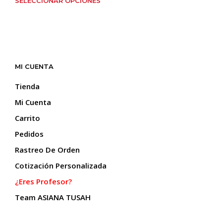
SELECCIONAR OPCIONES
producto
tiene
múltiples
variantes.
Las
opciones
MI CUENTA
se
pueden
Tienda
elegir
Mi Cuenta
en
la
Carrito
página
Pedidos
de
producto
Rastreo De Orden
Cotización Personalizada
¿Eres Profesor?
Team ASIANA TUSAH