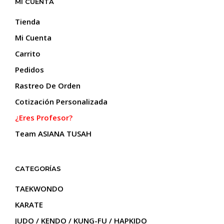
MI CUENTA
se
pueden
Tienda
elegir
Mi Cuenta
en
la
Carrito
página
Pedidos
de
producto
Rastreo De Orden
Cotización Personalizada
¿Eres Profesor?
Team ASIANA TUSAH
CATEGORÍAS
TAEKWONDO
KARATE
JUDO / KENDO / KUNG-FU / HAPKIDO