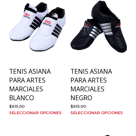
TENIS ASIANA
TENIS ASIANA
PARA ARTES
PARA ARTES
MARCIALES
MARCIALES
BLANCO
NEGRO
$
615.00
$
615.00
Este
Este
SELECCIONAR OPCIONES
SELECCIONAR OPCIONES
producto
prod
tiene
tien
múltiples
múlt