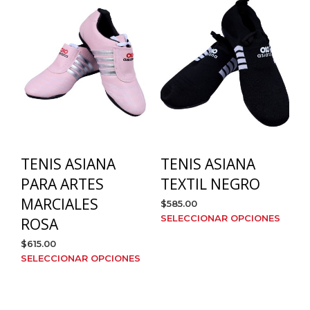
variantes.
varia
Las
Las
opciones
opci
se
se
pueden
pue
elegir
elegi
en
en
la
la
página
pági
de
de
producto
prod
TENIS ASIANA
TENIS ASIANA
PARA ARTES
TEXTIL NEGRO
MARCIALES
$
585.00
Este
SELECCIONAR OPCIONES
ROSA
prod
$
615.00
tien
Este
SELECCIONAR OPCIONES
múlt
producto
varia
tiene
Las
múltiples
opci