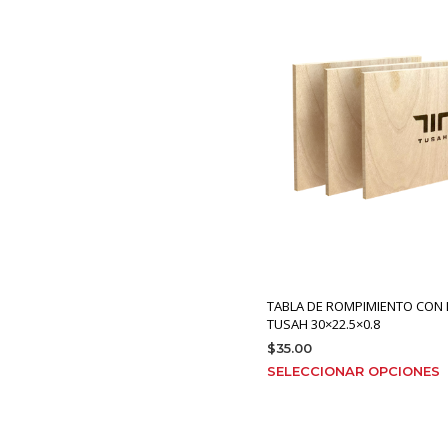
m
v
o
s
e
l
p
TABLA DE ROMPIMIENTO CON
TUSAH 30×22.5×0.8
$
35.00
E
SELECCIONAR OPCIONES
p
t
m