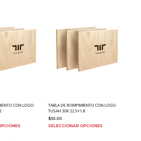
MIENTO CON LOGO
TABLA DE ROMPIMIENTO CON LOGO
2
TUSAH 30X 22.5×1.8
$
55.00
Este
Este
OPCIONES
SELECCIONAR OPCIONES
producto
producto
tiene
tiene