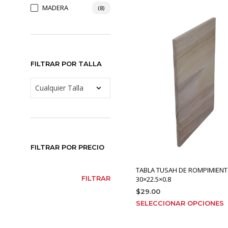
MADERA
(8)
FILTRAR POR TALLA
FILTRAR POR PRECIO
TABLA TUSAH DE ROMPIMIEN
PRECIO
PRECIO
FILTRAR
30×22.5×0.8
MÍNIMO
MÁXIMO
$
29.00
E
SELECCIONAR OPCIONES
p
t