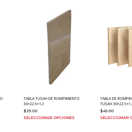
TO
TABLA TUSAH DE ROMPIMIENTO
TABLA DE ROMPI
30×22.5×1.2
TUSAH 30×22.5×1.
$
39.00
$
45.00
ste
Este
SELECCIONAR OPCIONES
SELECCIONAR 
roducto
producto
iene
tiene