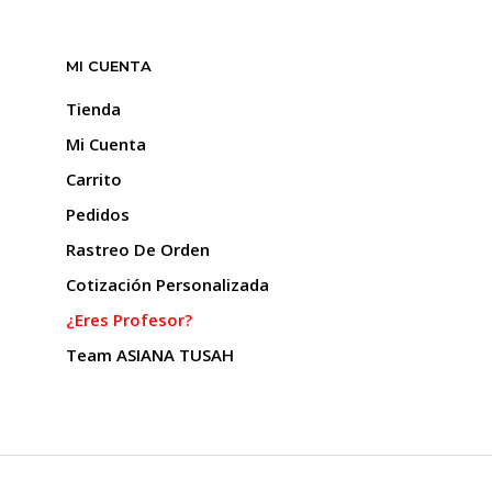
v
MI CUENTA
o
s
Tienda
Mi Cuenta
e
Carrito
l
Pedidos
Rastreo De Orden
p
Cotización Personalizada
¿Eres Profesor?
Team ASIANA TUSAH