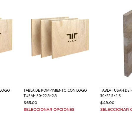
últiples
múltiples
ariantes.
variantes.
Las
Las
pciones
opciones
e
se
pueden
pueden
legir
elegir
en
en
a
la
página
página
de
de
roducto
producto
 LOGO
TABLA DE ROMPIMIENTO CON LOGO
TABLA TUSAH DE
TUSAH 30×22.5×2.5
30×22.5×1.8
$
65.00
$
49.00
ste
Este
SELECCIONAR OPCIONES
SELECCIONAR 
roducto
producto
iene
tiene
últiples
múltiples