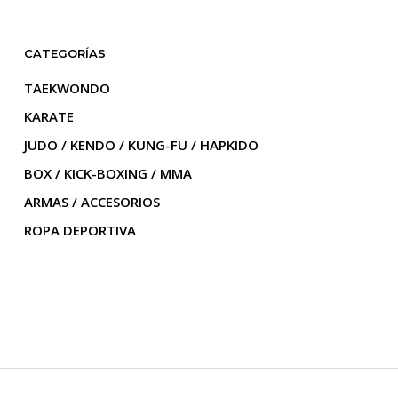
ariantes.
variantes.
Las
Las
CATEGORÍAS
pciones
opciones
e
se
TAEKWONDO
pueden
pueden
KARATE
legir
elegir
en
en
JUDO / KENDO / KUNG-FU / HAPKIDO
a
la
BOX / KICK-BOXING / MMA
página
página
ARMAS / ACCESORIOS
de
de
roducto
producto
ROPA DEPORTIVA