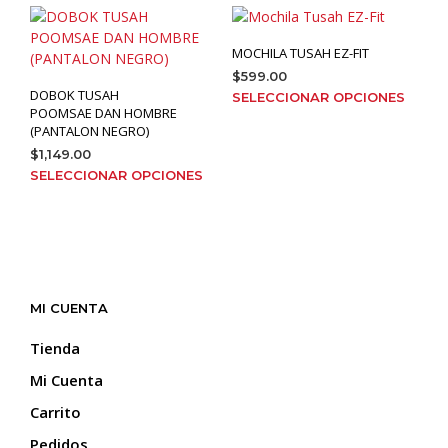
múlt
opciones
varia
se
MOCHILA TUSAH EZ-FIT
Las
pueden
$
599.00
opci
elegir
DOBOK TUSAH
Este
SELECCIONAR OPCIONES
se
en
POOMSAE DAN HOMBRE
prod
pue
la
(PANTALON NEGRO)
tien
elegi
página
$
1,149.00
múlt
en
de
Este
SELECCIONAR OPCIONES
varia
la
producto
producto
Las
pági
tiene
opci
de
múltiples
se
prod
variantes.
pue
Las
elegi
opciones
en
MI CUENTA
se
la
pueden
Tienda
pági
elegir
de
Mi Cuenta
en
prod
la
Carrito
página
Pedidos
de