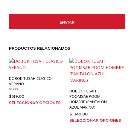
PRODUCTOS RELACIONADOS
DOBOK TUSAH CLASICO
VERANO
DOBOK TUSAH
Valorado con
POOMSAE POOM
$
519.00
5.00
de 5
HOMBRE (PANTALON
Este
SELECCIONAR OPCIONES
AZUL MARINO)
producto
$
1,149.00
tiene
Este
SELECCIONAR OPCIONES
múltiples
prod
variantes.
tien
Las