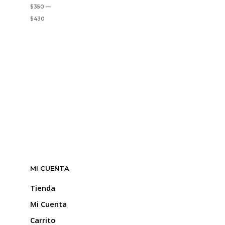
MÍNIMO
MÁXIMO
m
$350
—
v
$430
o
s
e
l
p
MI CUENTA
Tienda
Mi Cuenta
Carrito