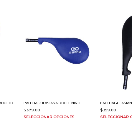
 ADULTO
PALCHAGUI ASIANA DOBLE NIÑO
PALCHAGUI ASIAN
$
379.00
$
359.00
ste
Este
SELECCIONAR OPCIONES
SELECCIONAR 
roducto
producto
iene
tiene