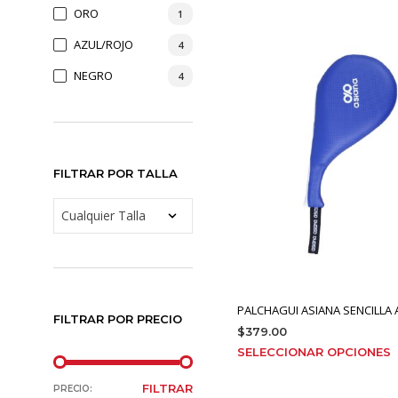
ORO
1
AZUL/ROJO
4
NEGRO
4
FILTRAR POR TALLA
PALCHAGUI ASIANA SENCILLA
FILTRAR POR PRECIO
$
379.00
E
SELECCIONAR OPCIONES
p
PRECIO
PRECIO
FILTRAR
t
PRECIO: