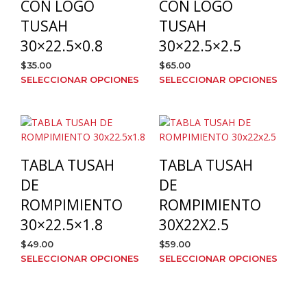
CON LOGO
CON LOGO
en
en
TUSAH
TUSAH
la
la
página
pági
30×22.5×0.8
30×22.5×2.5
de
de
$
35.00
$
65.00
producto
prod
Este
Este
SELECCIONAR OPCIONES
SELECCIONAR OPCIONES
producto
prod
tiene
tien
múltiples
múlt
variantes.
varia
Las
Las
TABLA TUSAH
TABLA TUSAH
opciones
opci
se
se
DE
DE
pueden
pue
ROMPIMIENTO
ROMPIMIENTO
elegir
elegi
30×22.5×1.8
30X22X2.5
en
en
la
la
$
49.00
$
59.00
página
pági
Este
Este
SELECCIONAR OPCIONES
SELECCIONAR OPCIONES
de
de
producto
prod
producto
prod
tiene
tien
múltiples
múlt