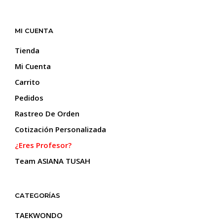
variantes.
varia
Las
Las
opciones
opci
MI CUENTA
se
se
pueden
pue
Tienda
elegir
elegi
Mi Cuenta
en
en
la
la
Carrito
página
pági
Pedidos
de
de
producto
prod
Rastreo De Orden
Cotización Personalizada
¿Eres Profesor?
Team ASIANA TUSAH
CATEGORÍAS
TAEKWONDO