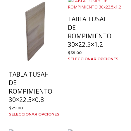
TABLA TUSAH
DE
ROMPIMIENTO
30×22.5×1.2
$
39.00
Este
SELECCIONAR OPCIONES
prod
tien
TABLA TUSAH
múlt
DE
varia
Las
ROMPIMIENTO
opci
30×22.5×0.8
se
pue
$
29.00
elegi
Este
SELECCIONAR OPCIONES
en
producto
la
tiene