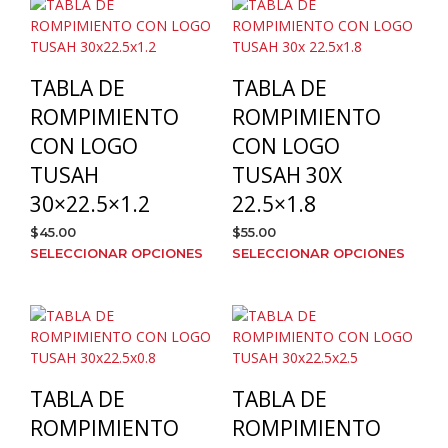
pági
múltiples
de
variantes.
prod
Las
opciones
TABLA DE
TABLA DE
se
pueden
ROMPIMIENTO
ROMPIMIENTO
elegir
CON LOGO
CON LOGO
en
TUSAH
TUSAH 30X
la
página
30×22.5×1.2
22.5×1.8
de
$
45.00
$
55.00
producto
Este
Este
SELECCIONAR OPCIONES
SELECCIONAR OPCIONES
producto
prod
tiene
tien
múltiples
múlt
variantes.
varia
Las
Las
opciones
opci
TABLA DE
TABLA DE
se
se
pueden
pue
ROMPIMIENTO
ROMPIMIENTO
elegir
elegi