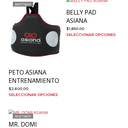
múlt
se
AGOTADO
varia
pueden
BELLY PAD
Las
elegir
opci
ASIANA
en
se
la
$
1,850.00
pue
página
Este
SELECCIONAR OPCIONES
elegi
de
prod
en
producto
tien
la
múlt
pági
varia
de
Las
prod
opci
PETO ASIANA
se
ENTRENAMIENTO
pue
elegi
$
2,600.00
en
Este
SELECCIONAR OPCIONES
la
producto
pági
tiene
de
múltiples
AGOTADO
prod
variantes.
MR. DOMI
Las