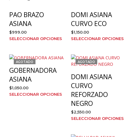
de
prod
PAO BRAZO
DOMI ASIANA
ASIANA
CURVO ECO
$
999.00
$
1,150.00
Este
Este
SELECCIONAR OPCIONES
SELECCIONAR OPCIONES
producto
prod
tiene
tien
múltiples
múlt
AGOTADO
AGOTADO
variantes.
varia
GOBERNADORA
Las
Las
DOMI ASIANA
opciones
opci
ASIANA
se
se
CURVO
$
1,050.00
pueden
pue
REFORZADO
Este
SELECCIONAR OPCIONES
elegir
elegi
producto
NEGRO
en
en
tiene
la
la
$
2,550.00
múltiples
página
pági
Este
SELECCIONAR OPCIONES
variantes.
de
de
prod
Las
producto
prod
tien
opciones