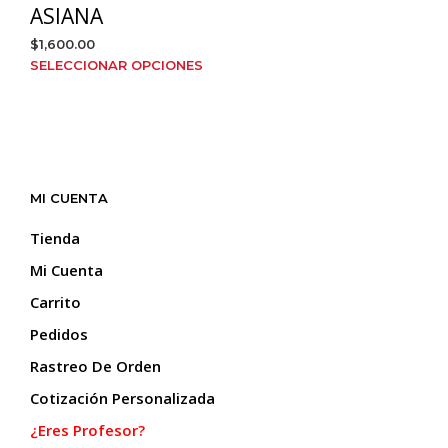
opciones
ASIANA
se
$
1,600.00
pueden
Este
SELECCIONAR OPCIONES
elegir
producto
en
tiene
la
múltiples
página
variantes.
de
Las
producto
opciones
MI CUENTA
se
pueden
Tienda
elegir
Mi Cuenta
en
la
Carrito
página
Pedidos
de
producto
Rastreo De Orden
Cotización Personalizada
¿Eres Profesor?