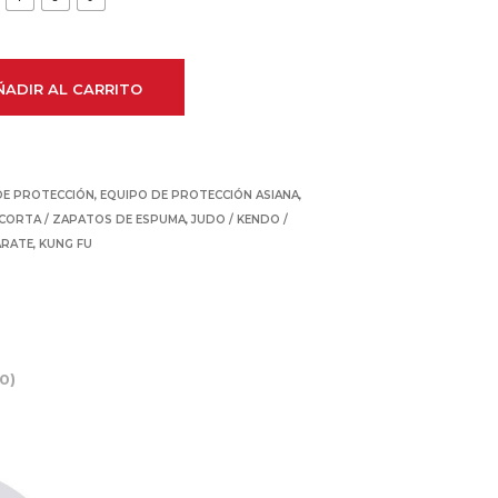
.
ÑADIR AL CARRITO
DE PROTECCIÓN
,
EQUIPO DE PROTECCIÓN ASIANA
,
A CORTA / ZAPATOS DE ESPUMA
,
JUDO / KENDO /
ARATE
,
KUNG FU
0)