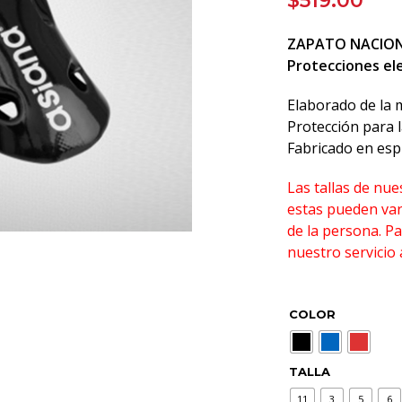
$
519.00
ZAPATO NACION
Protecciones el
Elaborado de la m
Protección para l
Fabricado en es
Las tallas de nu
estas pueden var
de la persona. 
nuestro servici
COLOR
TALLA
11
3
5
6