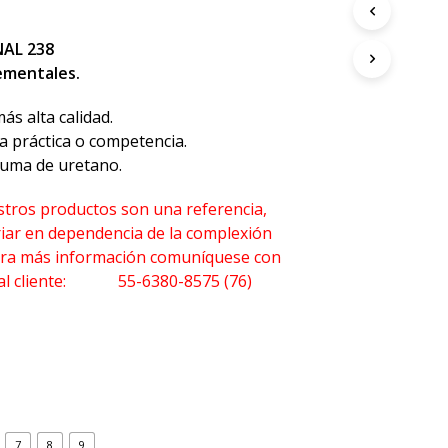
O
H
A
AL 238
Y
ementales.
P
R
ás alta calidad.
O
a práctica o competencia.
D
U
puma de uretano.
C
T
estros productos son una referencia,
O
iar en dependencia de la complexión
S
E
Para más información comuníquese con
N
o al cliente: 55-6380-8575 (76)
E
L
C
A
R
R
I
T
O
7
8
9