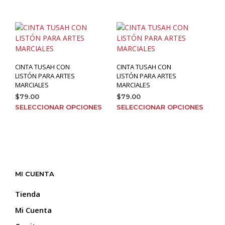
elegi
producto
en
tiene
la
múltiples
pági
variantes.
de
Las
prod
opciones
CINTA TUSAH CON
CINTA TUSAH CON
se
LISTÓN PARA ARTES
LISTÓN PARA ARTES
pueden
MARCIALES
MARCIALES
elegir
$
79.00
$
79.00
en
Este
Este
SELECCIONAR OPCIONES
SELECCIONAR OPCIONES
la
producto
prod
página
tiene
tien
de
múltiples
múlt
producto
variantes.
varia
Las
Las
opciones
opci
MI CUENTA
se
se
pueden
pue
Tienda
elegir
elegi
Mi Cuenta
en
en
la
la