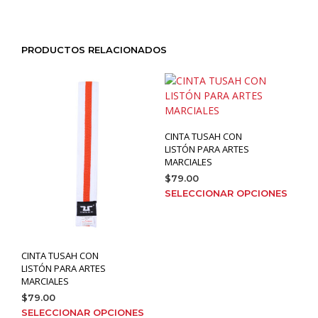
PRODUCTOS RELACIONADOS
CINTA TUSAH CON
LISTÓN PARA ARTES
MARCIALES
$
79.00
Este
SELECCIONAR OPCIONES
prod
tien
múlt
varia
CINTA TUSAH CON
Las
LISTÓN PARA ARTES
opci
MARCIALES
se
$
79.00
pue
Este
SELECCIONAR OPCIONES