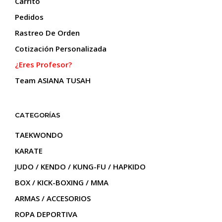
Carrito
página
pági
Pedidos
de
de
producto
prod
Rastreo De Orden
Cotización Personalizada
¿Eres Profesor?
Team ASIANA TUSAH
CATEGORÍAS
TAEKWONDO
KARATE
JUDO / KENDO / KUNG-FU / HAPKIDO
BOX / KICK-BOXING / MMA
ARMAS / ACCESORIOS
ROPA DEPORTIVA