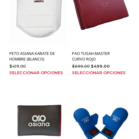
PETO ASIANA KARATE DE
PAO TUSAH MASTER
HOMBRE (BLANCO)
CURVO ROJO
El
El
$
419.00
$
699.00
$
499.00
Este
precio
precio
Este
SELECCIONAR OPCIONES
SELECCIONAR OPCIONES
original
actual
producto
prod
era:
es:
tiene
tien
$699.00.
$499.00.
múltiples
múlt
variantes.
varia
Las
Las
opciones
opci
se
se
pueden
pue
elegir
elegi
en
en