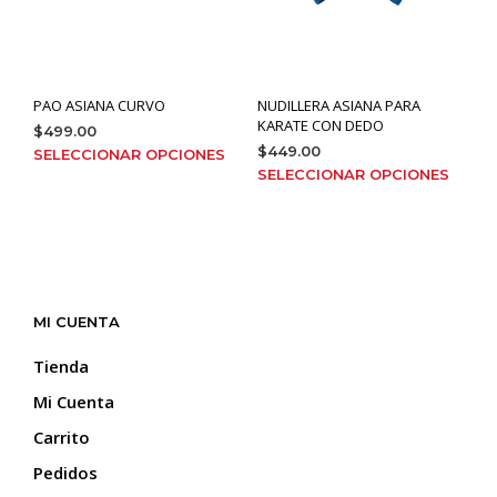
la
la
página
pági
de
de
producto
prod
PAO ASIANA CURVO
NUDILLERA ASIANA PARA
KARATE CON DEDO
$
499.00
Este
$
449.00
SELECCIONAR OPCIONES
Este
producto
SELECCIONAR OPCIONES
prod
tiene
tien
múltiples
múlt
variantes.
varia
Las
Las
opciones
opci
se
MI CUENTA
se
pueden
pue
elegir
Tienda
elegi
en
Mi Cuenta
en
la
la
página
Carrito
pági
de
Pedidos
de
producto